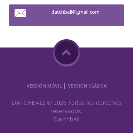
datchbal
l@gmail.
com
|
VERSIÓN MÓVIL
VERSIÓN CLÁSICA
DATCHBALL © 2026 Todos los derechos
reservados.
Datchball