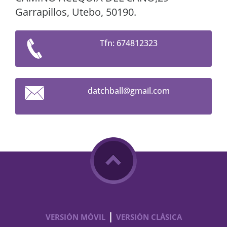
Garrapillos, Utebo, 50190.
Tfn: 674812323
datchbal
l@gmail.
com
|
VERSIÓN MÓVIL
VERSIÓN CLÁSICA