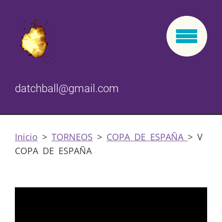
datchball@gmail.com
Inicio
>
TORNEOS
>
COPA DE ESPAÑA
>
V
COPA DE ESPAÑA