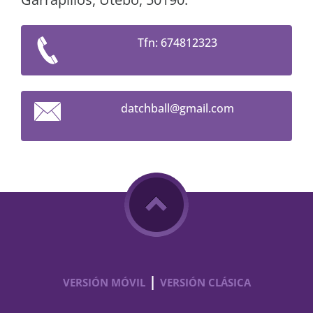
Tfn: 674812323
datchbal
l@gmail.
com
|
VERSIÓN MÓVIL
VERSIÓN CLÁSICA