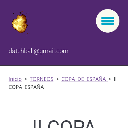
datchball@gmail.com
Inicio
>
TORNEOS
>
COPA DE ESPAÑA
>
II
COPA ESPAÑA
II COPA