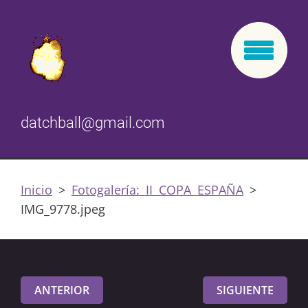
datchball@gmail.com
Inicio
>
Fotogalería: II COPA ESPAÑA
>
IMG_9778.jpeg
ANTERIOR
SIGUIENTE