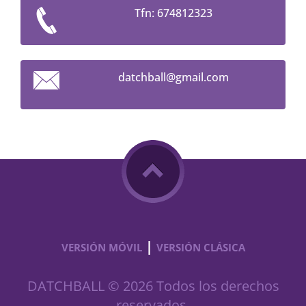
Tfn: 674812323
datchbal
l@gmail.
com
|
VERSIÓN MÓVIL
VERSIÓN CLÁSICA
DATCHBALL © 2026 Todos los derechos
reservados.