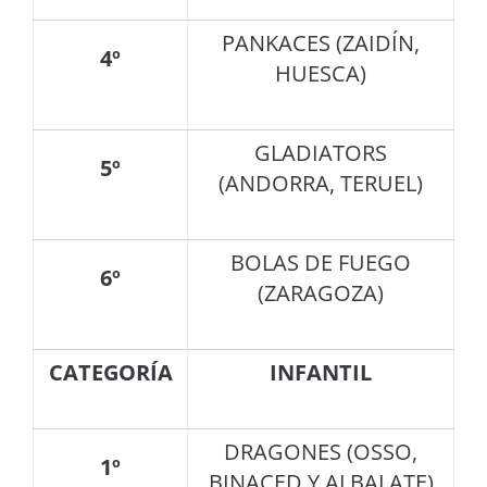
PANKACES (ZAIDÍN,
4º
HUESCA)
GLADIATORS
5º
(ANDORRA, TERUEL)
BOLAS DE FUEGO
6º
(ZARAGOZA)
CATEGORÍA
INFANTIL
DRAGONES (OSSO,
1º
BINACED Y ALBALATE)