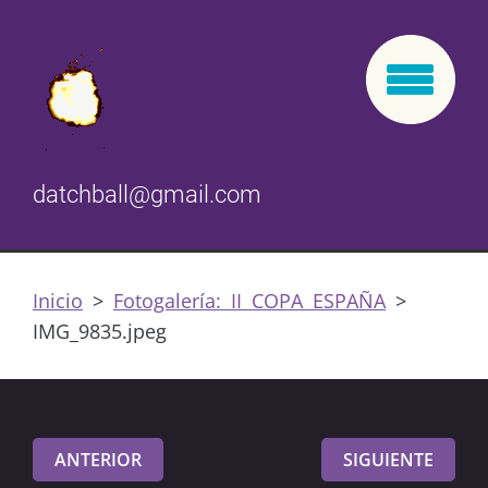
datchball@gmail.com
Inicio
>
Fotogalería: II COPA ESPAÑA
>
IMG_9835.jpeg
ANTERIOR
SIGUIENTE