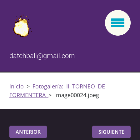
datchball@gmail.com
Inicio
>
Fotogalería: II TORNEO DE
FORMENTERA
>
image00024.jpeg
ANTERIOR
SIGUIENTE