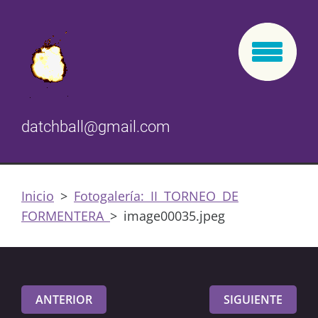
datchball@gmail.com
Inicio
>
Fotogalería: II TORNEO DE
FORMENTERA
>
image00035.jpeg
ANTERIOR
SIGUIENTE