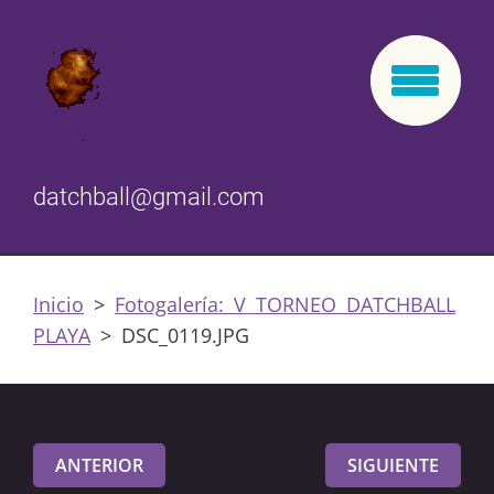
datchball@gmail.com
Inicio
>
Fotogalería: V TORNEO DATCHBALL
PLAYA
>
DSC_0119.JPG
ANTERIOR
SIGUIENTE