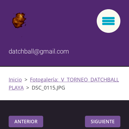
datchball@gmail.com
Inicio
>
Fotogalería: V TORNEO DATCHBALL
PLAYA
>
DSC_0115.JPG
ANTERIOR
SIGUIENTE