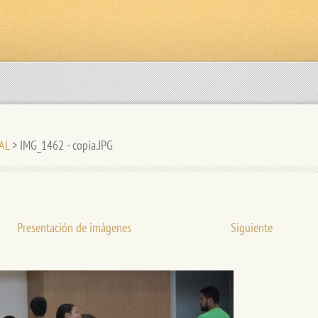
AL
>
IMG_1462 - copia.JPG
Presentación de imágenes
Siguiente