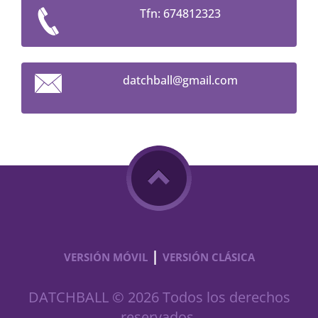
Tfn: 674812323
datchbal
l@gmail.
com
|
VERSIÓN MÓVIL
VERSIÓN CLÁSICA
DATCHBALL © 2026 Todos los derechos
reservados.