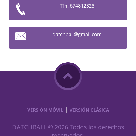
Tfn: 674812323
datchbal
l@gmail.
com
|
VERSIÓN MÓVIL
VERSIÓN CLÁSICA
DATCHBALL © 2026 Todos los derechos
reservados.