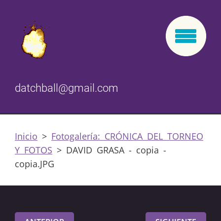
datchball@gmail.com
Inicio
>
Fotogalería: CRÓNICA DEL TORNEO
Y FOTOS
>
DAVID GRASA - copia -
copia.JPG