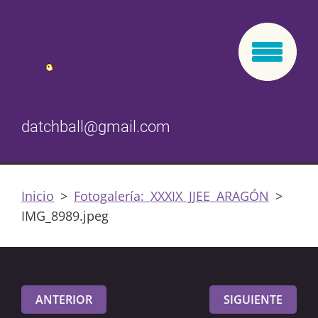
datchball@gmail.com
Inicio
>
Fotogalería: XXXIX JJEE ARAGÓN
>
IMG_8989.jpeg
ANTERIOR
SIGUIENTE