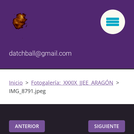
datchball@gmail.com
Inicio
>
Fotogalería: XXXIX JJEE ARAGÓN
>
IMG_8791.jpeg
ANTERIOR
SIGUIENTE