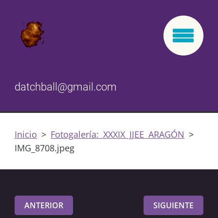
datchball@gmail.com
Inicio
>
Fotogalería: XXXIX JJEE ARAGÓN
>
IMG_8708.jpeg
ANTERIOR
SIGUIENTE