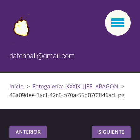
datchball@gmail.com
Inicio
>
Fotogalería: XXXIX JJEE ARAGÓN
>
46a09dee-1acf-42c6-b70a-56d0703f46ad.jpg
ANTERIOR
SIGUIENTE