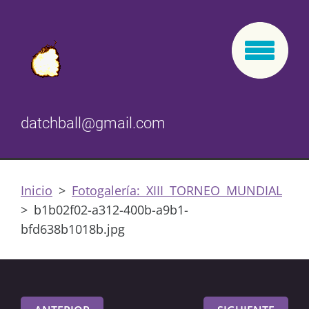
datchball@gmail.com
Inicio
>
Fotogalería: XIII TORNEO MUNDIAL
>
b1b02f02-a312-400b-a9b1-
bfd638b1018b.jpg