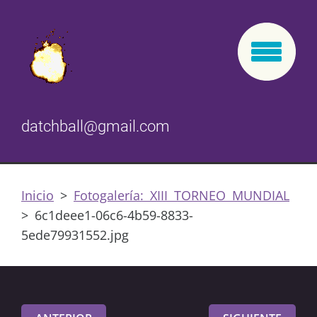
datchball@gmail.com
Inicio
>
Fotogalería: XIII TORNEO MUNDIAL
>
6c1deee1-06c6-4b59-8833-
5ede79931552.jpg