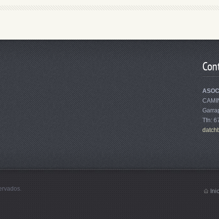
Con
ASOC
CAMI
Garrap
Tfn: 
datch
ervados.
Ini