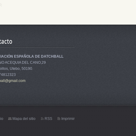
tacto
IACIÓN ESPAÑOLA DE DATCHBALL
NO ACEQUIA DEL CANO,29
illos, Utebo, 50190.
674812323
bal
l@gmail.
com
cio
Mapa del sitio
RSS
Imprimir