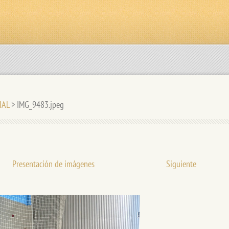
DIAL
>
IMG_9483.jpeg
Presentación de imágenes
Siguiente