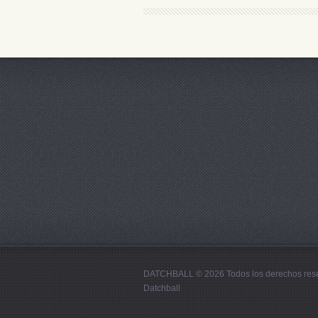
DATCHBALL © 2026 Todos los derechos res
Datchball