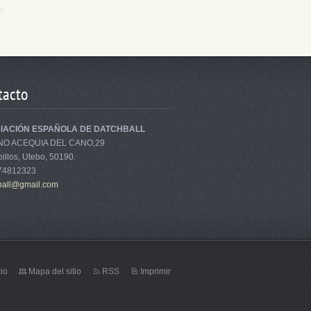
tacto
IACIÓN ESPAÑOLA DE DATCHBALL
NO ACEQUIA DEL CANO,29
illos, Utebo, 50190.
674812323
bal
l@gmail.
com
cio
Mapa del sitio
RSS
Imprimir