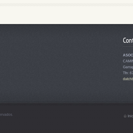
Con
ASOC
CAMI
Garrap
Tfn: 
datch
ervados.
Ini