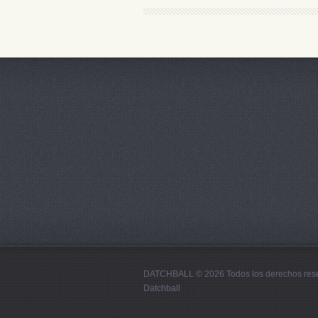
DATCHBALL © 2026 Todos los derechos res
Datchball