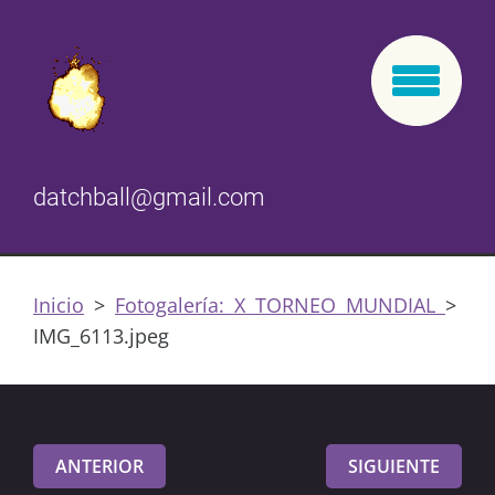
datchball@gmail.com
Inicio
>
Fotogalería: X TORNEO MUNDIAL
>
IMG_6113.jpeg
ANTERIOR
SIGUIENTE