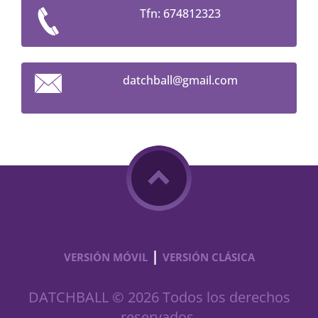
Tfn: 674812323
datchbal
l@gmail.
com
|
VERSIÓN MÓVIL
VERSIÓN CLÁSICA
DATCHBALL © 2026 Todos los derechos
reservados.