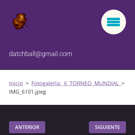
datchball@gmail.com
Inicio
>
Fotogalería: X TORNEO MUNDIAL
>
IMG_6101.jpeg
ANTERIOR
SIGUIENTE