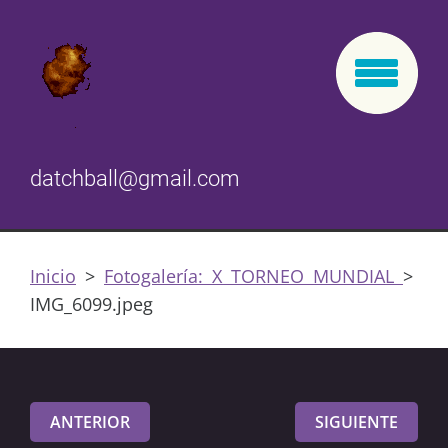
datchball@gmail.com
Inicio
>
Fotogalería: X TORNEO MUNDIAL
>
IMG_6099.jpeg
ANTERIOR
SIGUIENTE