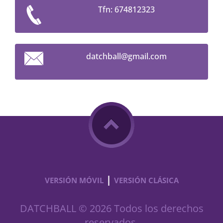
Tfn: 674812323
datchbal
l@gmail.
com
|
VERSIÓN MÓVIL
VERSIÓN CLÁSICA
DATCHBALL © 2026 Todos los derechos
reservados.