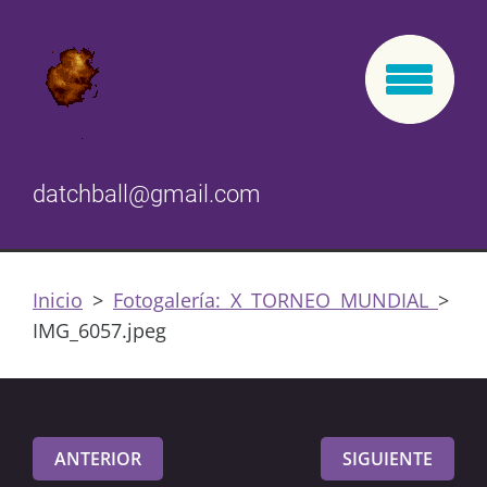
datchball@gmail.com
Inicio
>
Fotogalería: X TORNEO MUNDIAL
>
IMG_6057.jpeg
ANTERIOR
SIGUIENTE