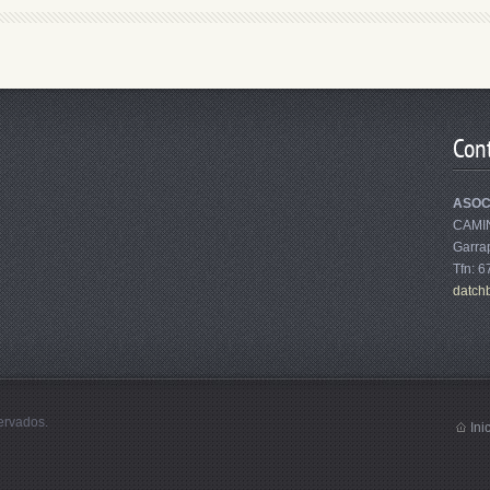
Con
ASOC
CAMI
Garrap
Tfn: 
datch
ervados.
Ini