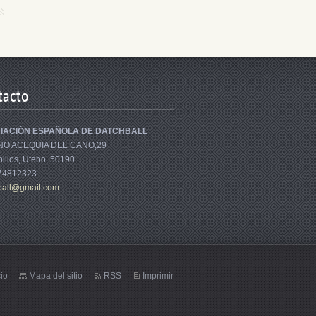
tacto
IACIÓN ESPAÑOLA DE DATCHBALL
NO ACEQUIA DEL CANO,29
illos, Utebo, 50190.
674812323
bal
l@gmail.
com
cio
Mapa del sitio
RSS
Imprimir