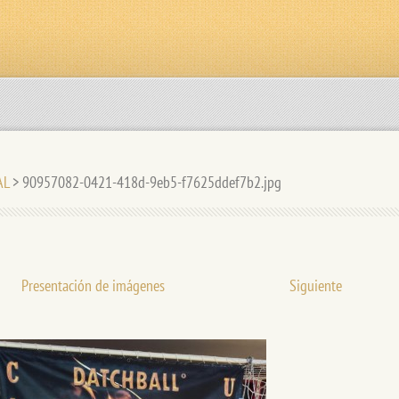
AL
>
90957082-0421-418d-9eb5-f7625ddef7b2.jpg
Presentación de imágenes
Siguiente