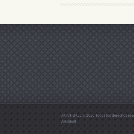
DATCHBALL © 2026 Todos los derechos res
Datchball