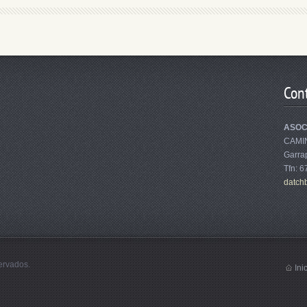
Con
ASOC
CAMI
Garrap
Tfn: 
datch
ervados.
Ini