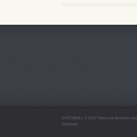
DATCHBALL © 2026 Todos los derechos res
Datchball