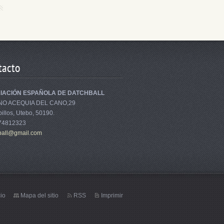
tacto
IACIÓN ESPAÑOLA DE DATCHBALL
NO ACEQUIA DEL CANO,29
illos, Utebo, 50190.
674812323
bal
l@gmail.
com
cio
Mapa del sitio
RSS
Imprimir