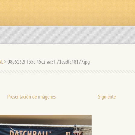
AL
>
08e6132f-f35c-45c2-aa5f-71eadfc48177.jpg
Presentación de imágenes
Siguiente