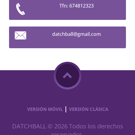
Tfn: 674812323
datchbal
l@gmail.
com
|
VERSIÓN MÓVIL
VERSIÓN CLÁSICA
DATCHBALL © 2026 Todos los derechos
reservados.