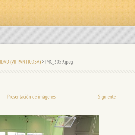
IDAD (VII PANTICOSA)
>
IMG_3059.jpeg
Presentación de imágenes
Siguiente