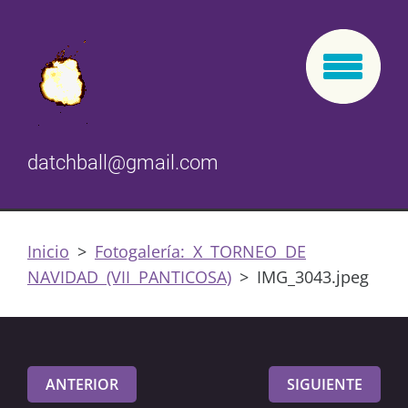
datchball@gmail.com
Inicio
>
Fotogalería: X TORNEO DE
NAVIDAD (VII PANTICOSA)
>
IMG_3043.jpeg
ANTERIOR
SIGUIENTE