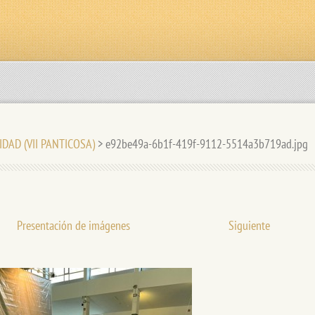
IDAD (VII PANTICOSA)
>
e92be49a-6b1f-419f-9112-5514a3b719ad.jpg
Presentación de imágenes
Siguiente