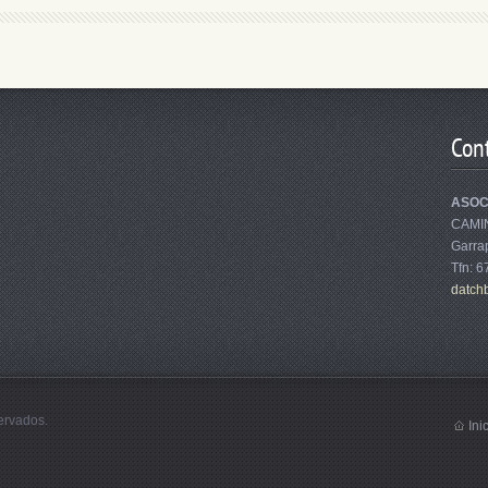
Con
ASOC
CAMI
Garrap
Tfn: 
datch
ervados.
Ini