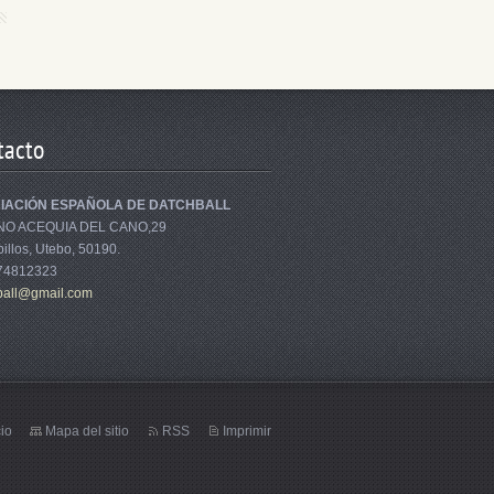
tacto
IACIÓN ESPAÑOLA DE DATCHBALL
NO ACEQUIA DEL CANO,29
illos, Utebo, 50190.
674812323
bal
l@gmail.
com
cio
Mapa del sitio
RSS
Imprimir