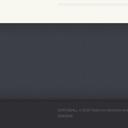
DATCHBALL © 2026 Todos los derechos res
Datchball