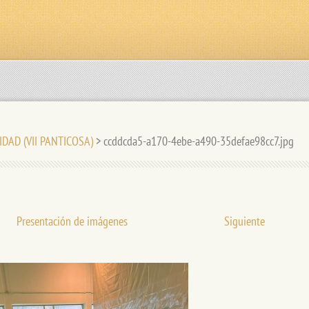
IDAD (VII PANTICOSA)
>
ccddcda5-a170-4ebe-a490-35defae98cc7.jpg
Presentación de imágenes
Siguiente