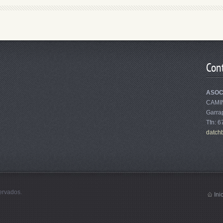
Con
ASOC
CAMI
Garrap
Tfn: 
datch
ervados.
Ini