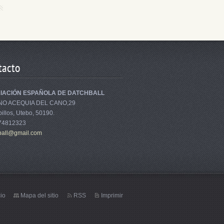
tacto
IACIÓN ESPAÑOLA DE DATCHBALL
NO ACEQUIA DEL CANO,29
illos, Utebo, 50190.
674812323
bal
l@gmail.
com
cio
Mapa del sitio
RSS
Imprimir