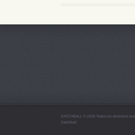
DATCHBALL © 2026 Todos los derechos res
Datchball