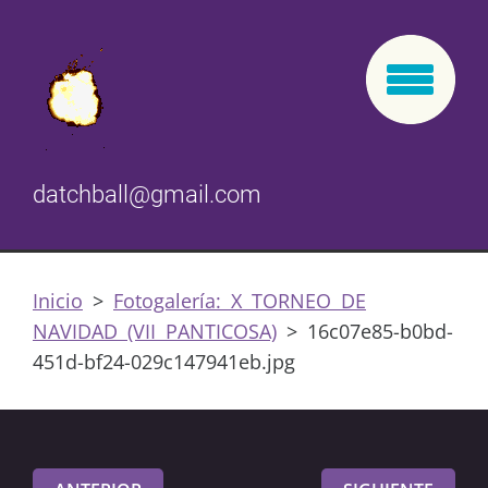
datchball@gmail.com
Inicio
>
Fotogalería: X TORNEO DE
NAVIDAD (VII PANTICOSA)
>
16c07e85-b0bd-
451d-bf24-029c147941eb.jpg