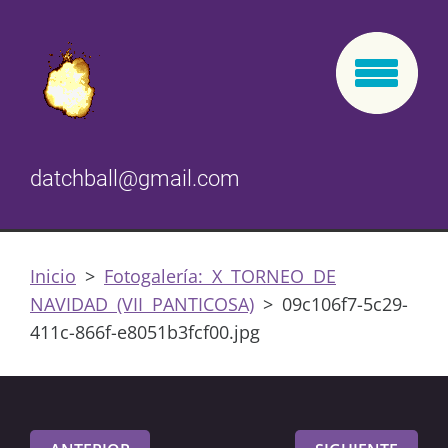
datchball@gmail.com
Inicio
>
Fotogalería: X TORNEO DE
NAVIDAD (VII PANTICOSA)
>
09c106f7-5c29-
411c-866f-e8051b3fcf00.jpg