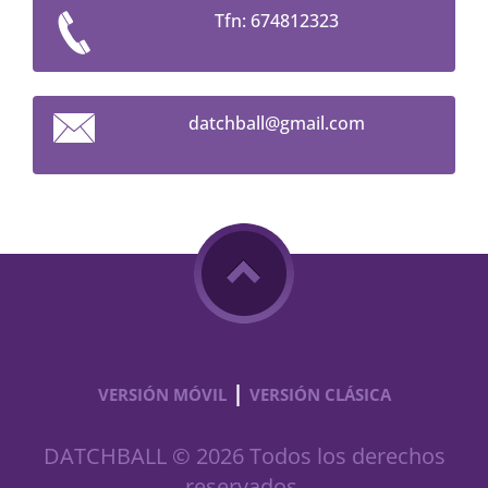
Tfn: 674812323
datchbal
l@gmail.
com
|
VERSIÓN MÓVIL
VERSIÓN CLÁSICA
DATCHBALL © 2026 Todos los derechos
reservados.