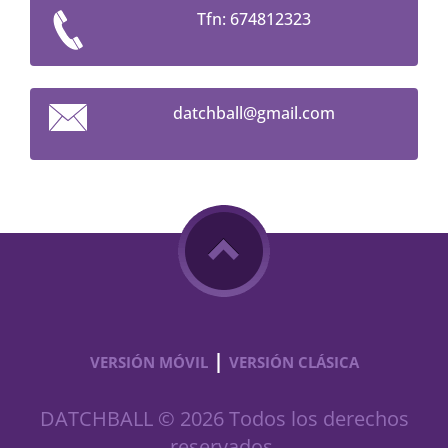
Tfn: 674812323
datchbal
l@gmail.
com
|
VERSIÓN MÓVIL
VERSIÓN CLÁSICA
DATCHBALL © 2026 Todos los derechos
reservados.