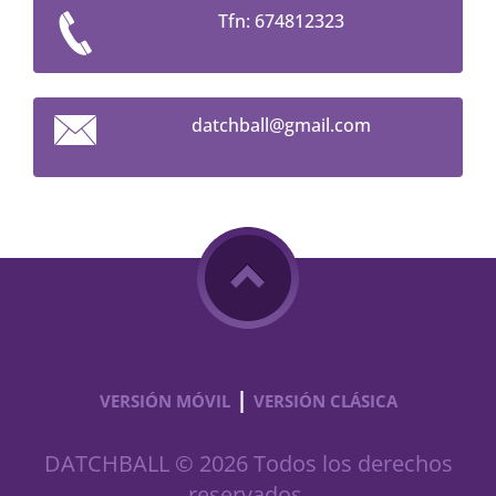
Tfn: 674812323
datchbal
l@gmail.
com
|
VERSIÓN MÓVIL
VERSIÓN CLÁSICA
DATCHBALL © 2026 Todos los derechos
reservados.