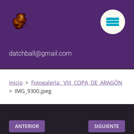
datchball@gmail.com
Inicio
>
Fotogalería: VIII COPA DE ARAGÓN
>
IMG_9300.jpeg
ANTERIOR
SIGUIENTE