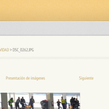
AVIDAD
>
DSC_0262.JPG
Presentación de imágenes
Siguiente