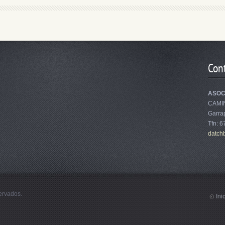
Con
ASOC
CAMI
Garrap
Tfn: 
datch
ervados.
Ini