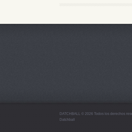
DATCHBALL © 2026 Todos los derechos res
Datchball