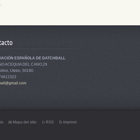
tacto
IACIÓN ESPAÑOLA DE DATCHBALL
NO ACEQUIA DEL CANO,29
illos, Utebo, 50190.
674812323
bal
l@gmail.
com
cio
Mapa del sitio
RSS
Imprimir