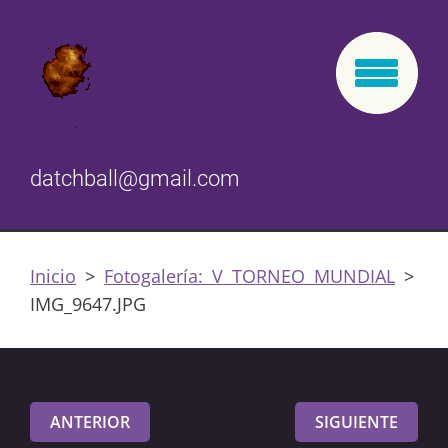
datchball@gmail.com
Inicio
>
Fotogalería: V TORNEO MUNDIAL
>
IMG_9647.JPG
ANTERIOR
SIGUIENTE