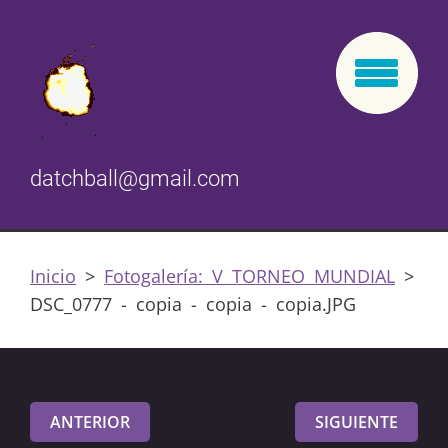
datchball@gmail.com
Inicio
>
Fotogalería: V TORNEO MUNDIAL
>
DSC_0777 - copia - copia - copia.JPG
ANTERIOR
SIGUIENTE