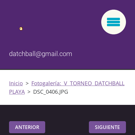
datchball@gmail.com
Inicio
>
Fotogalería: V TORNEO DATCHBALL
PLAYA
>
DSC_0406.JPG
ANTERIOR
SIGUIENTE