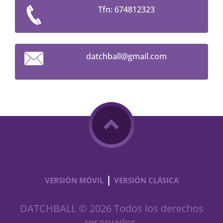
Tfn: 674812323
datchbal
l@gmail.
com
|
VERSIÓN MÓVIL
VERSIÓN CLÁSICA
DATCHBALL © 2026 Todos los derechos
reservados.