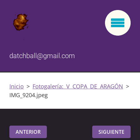
datchball@gmail.com
Inicio
>
Fotogalería: V COPA DE ARAGÓN
>
IMG_9204.jpeg
ANTERIOR
SIGUIENTE