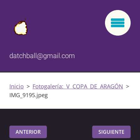
datchball@gmail.com
Inicio
>
Fotogalería: V COPA DE ARAGÓN
>
IMG_9195.jpeg
ANTERIOR
SIGUIENTE