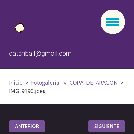
datchball@gmail.com
Inicio
>
Fotogalería: V COPA DE ARAGÓN
>
IMG_9190.jpeg
ANTERIOR
SIGUIENTE