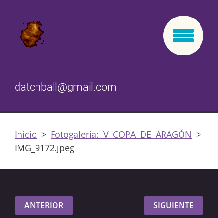
datchball@gmail.com
Inicio
>
Fotogalería: V COPA DE ARAGÓN
>
IMG_9172.jpeg
ANTERIOR
SIGUIENTE